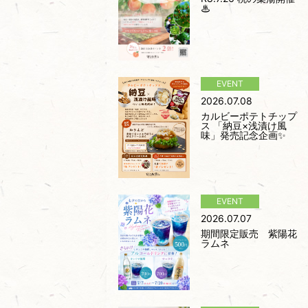
♨
2026.07.08
カルビーポテトチップ
ス 「納豆×浅漬け風
味」発売記念企画✨
2026.07.07
期間限定販売 紫陽花
ラムネ