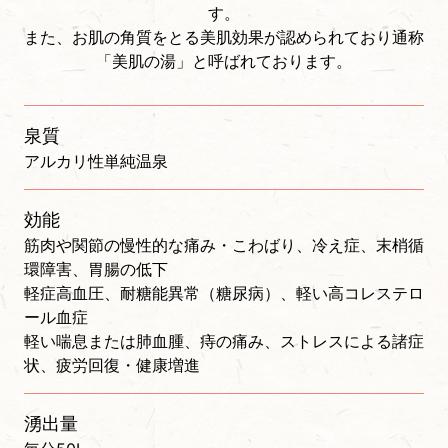
す。
また、お肌の角質をとる美肌効果が認められており通称
「美肌の湯」と呼ばれております。
泉質
アルカリ性単純温泉
効能
筋肉や関節の慢性的な痛み・こわばり、冷え症、末梢循
環障害、胃腸の低下
軽症高血圧、耐糖能異常（糖尿病）、軽い高コレステロ
ール血症
軽い喘息または肺血腫、痔の痛み、ストレスによる諸症
状、疲労回復・健康増進
湧出量